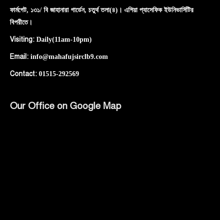
ফার্মগেট, ১৩১/ বি জাহানারা গার্ডেন, চতুর্থ তলা(৪)। এশিয়া প্যাসেফিক ইউনিভার্সিটির
বিপরীতে।
Visiting:
Daily(11am-10pm)
Email:
info@mahafujsirclb9.com
Contact:
01515-292569
Our Office on Google Map