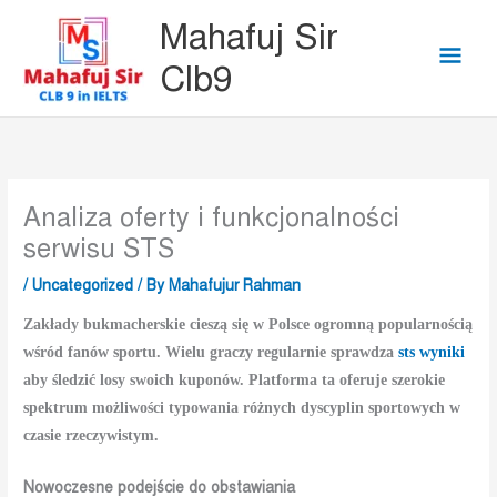
Skip
Mai
Mahafuj Sir
to
Men
Clb9
content
Analiza oferty i funkcjonalności
serwisu STS
/
Uncategorized
/ By
Mahafujur Rahman
Zakłady bukmacherskie cieszą się w Polsce ogromną popularnością
wśród fanów sportu. Wielu graczy regularnie sprawdza
sts wyniki
aby śledzić losy swoich kuponów. Platforma ta oferuje szerokie
spektrum możliwości typowania różnych dyscyplin sportowych w
czasie rzeczywistym.
Nowoczesne podejście do obstawiania