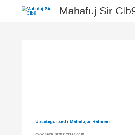
Skip
Mahafuj Sir Clb
to
content
Uncategorized
cw-check-https://test.com/
cw-
check-
Uncategorized
/
Mahafujur Rahman
https://test.com/
cw-check https://test.com