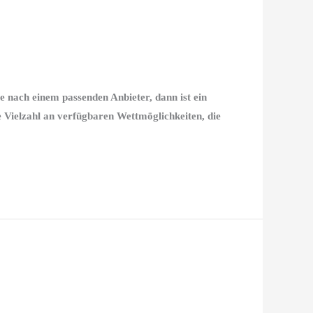
e nach einem passenden Anbieter, dann ist ein
e Vielzahl an verfügbaren Wettmöglichkeiten, die