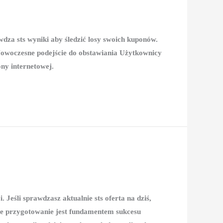
dza sts wyniki aby śledzić losy swoich kuponów.
Nowoczesne podejście do obstawiania Użytkownicy
ony internetowej.
Jeśli sprawdzasz aktualnie sts oferta na dziś,
ie przygotowanie jest fundamentem sukcesu