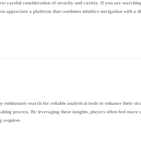
s careful consideration of security and variety. If you are searching
ften appreciate a platform that combines intuitive navigation with a 
vigating the Forbet Betting Experience
nthusiasts search for reliable analytical tools to enhance their strat
ing process. By leveraging these insights, players often feel more con
g requires