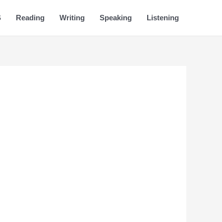
S
Reading
Writing
Speaking
Listening