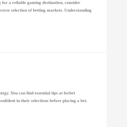
 for a reliable gaming destination, consider
diverse selection of betting markets. Understanding
egy. You can find essential tips at forbet
fident in their selections before placing a bet.