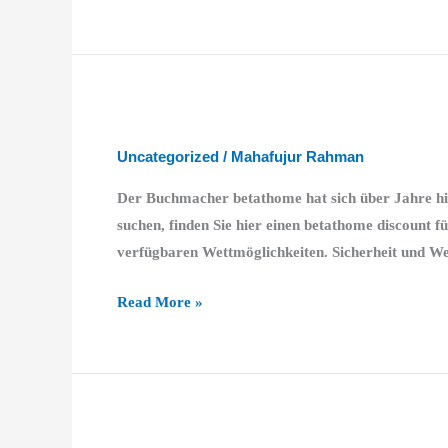
Experience
Erfahrungen mit dem Wettan
Erfahrungen
mit
Uncategorized
/
Mahafujur Rahman
dem
Wettanbieter
Der Buchmacher betathome hat sich über Jahre hin
betathome
suchen, finden Sie hier einen betathome discount f
verfügbaren Wettmöglichkeiten. Sicherheit und W
Read More »
Decouvrir l univers de betpaw
Decouvrir