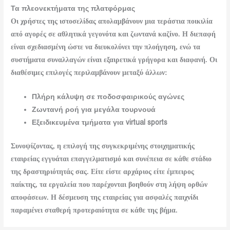
Τα πλεονεκτήματα της πλατφόρμας
Οι χρήστες της ιστοσελίδας απολαμβάνουν μια τεράστια ποικιλία
από αγορές σε αθλητικά γεγονότα και ζωντανά καζίνο. Η διεπαφή
είναι σχεδιασμένη ώστε να διευκολύνει την πλοήγηση, ενώ τα
συστήματα συναλλαγών είναι εξαιρετικά γρήγορα και διαφανή. Οι
διαθέσιμες επιλογές περιλαμβάνουν μεταξύ άλλων:
Πλήρη κάλυψη σε ποδοσφαιρικούς αγώνες
Ζωντανή ροή για μεγάλα τουρνουά
Εξειδικευμένα τμήματα για virtual sports
Συνοψίζοντας, η επιλογή της συγκεκριμένης στοιχηματικής
εταιρείας εγγυάται επαγγελματισμό και συνέπεια σε κάθε στάδιο
της δραστηριότητάς σας. Είτε είστε αρχάριος είτε έμπειρος
παίκτης, τα εργαλεία που παρέχονται βοηθούν στη λήψη ορθών
αποφάσεων. Η δέσμευση της εταιρείας για ασφαλές παιχνίδι
παραμένει σταθερή προτεραιότητα σε κάθε της βήμα.