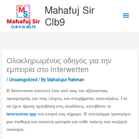
Skip
Mai
Mahafuj Sir
to
Men
Clb9
content
Ολοκληρωμένος οδηγός για την
εμπειρία στο Interwetten
/
Uncategorized
/ By
Mahafujur Rahman
Η Interwetten αποτελεί έναν από τους πιο αξιόπιστους
προορισμούς για τους λάτρεις του στοιχήματος παγκοσμίως. Για
να έχετε άμεση πρόσβαση στις αποδόσεις, κατεβάστε το
interwetten app
στο κινητό σας σήμερα. Η πλατφόρμα προσφέρει
μια σταθερή και ασφαλή εμπειρία για κάθε παίκτη που αναζητά
ποιότητα.